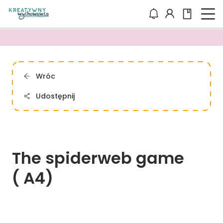
Wróc
Udostępnij
The 
spiderweb 
game 
( 
A4)