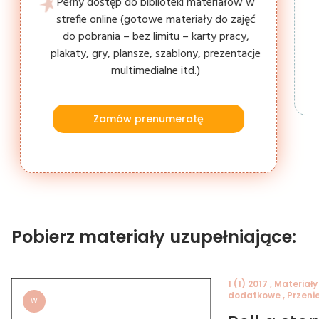
Pełny dostęp do biblioteki materiałów w
strefie online (gotowe materiały do zajęć
do pobrania – bez limitu – karty pracy,
plakaty, gry, plansze, szablony, prezentacje
multimedialne itd.)
Zamów prenumeratę
Pobierz materiały uzupełniające:
1 (1) 2017 , Materiały
dodatkowe , Przeni
W