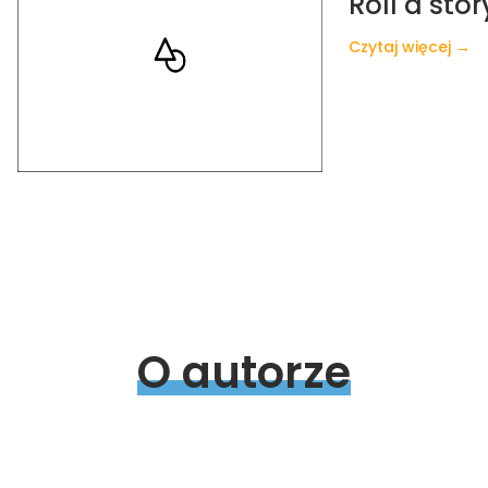
Roll a stor
Czytaj więcej →
O 
autorze