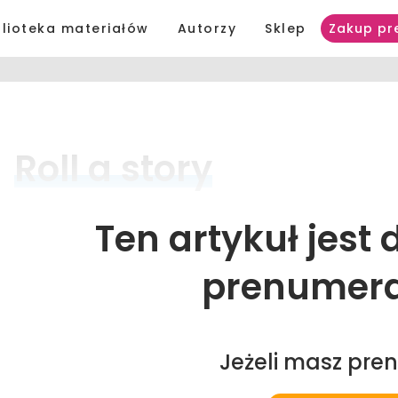
blioteka materiałów
Autorzy
Sklep
Zakup pr
Roll 
a 
story
Ten artykuł jest
prenumer
Jeżeli masz pre