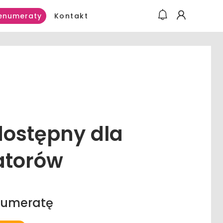
Kontakt
enumeraty
 dostępny dla
atorów
numeratę