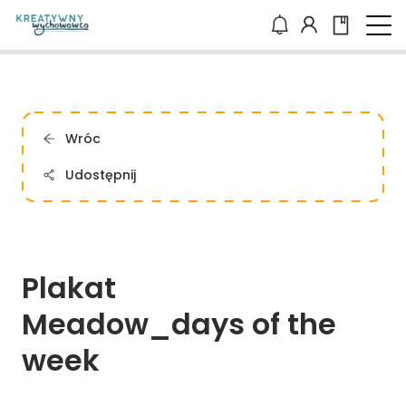
Wróc
Udostępnij
Plakat 
Meadow_days 
of 
the 
week