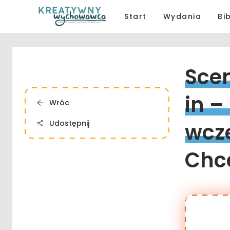
Start
Wydania
Bi
Scen
in 
– 
Wróc
Udostępnij
wcz
Chce