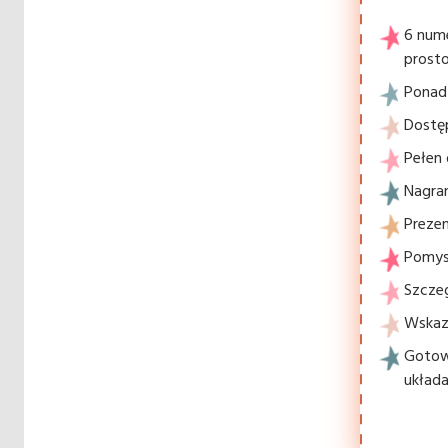
6 num
prosto
Ponad 
Dostę
Pełen 
Nagran
Prezen
Pomysł
Szcze
Wskaz
Gotowe
układa