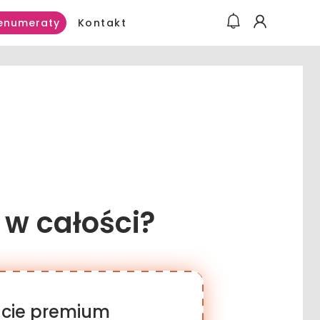
Kontakt
enumeraty
 w całości?
racie premium