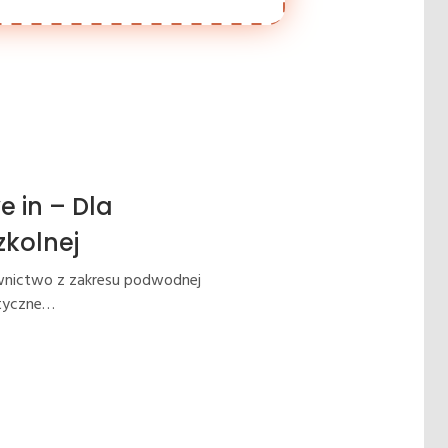
e in – Dla
zkolnej
nictwo z zakresu podwodnej
atyczne…