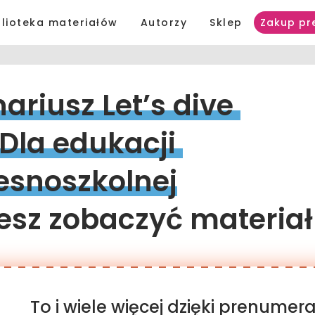
blioteka materiałów
Autorzy
Sklep
Zakup pr
ariusz 
Let’s 
dive 
Dla 
edukacji 
esnoszkolnej
sz zobaczyć materiał
To i wiele więcej dzięki prenume