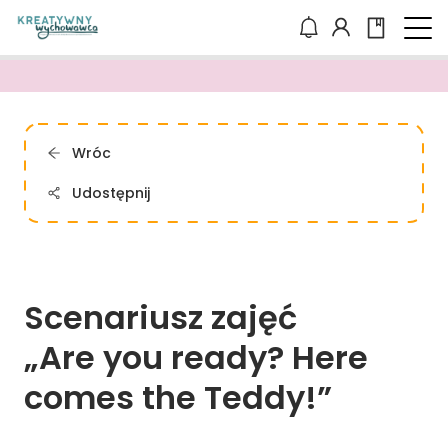
Wróc
Udostępnij
Scenariusz 
zajęć 
„Are 
you 
ready? 
Here 
comes 
the 
Teddy!”