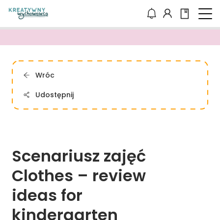
Wróc
Udostępnij
Scenariusz 
zajęć 
Clothes 
– 
review 
ideas 
for 
kindergarten