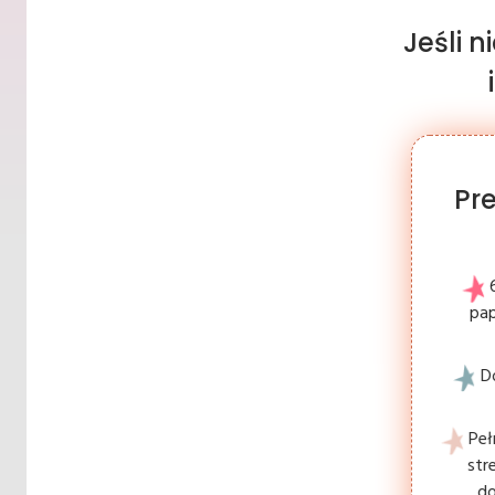
Jeśli 
Pr
pap
D
Peł
str
do