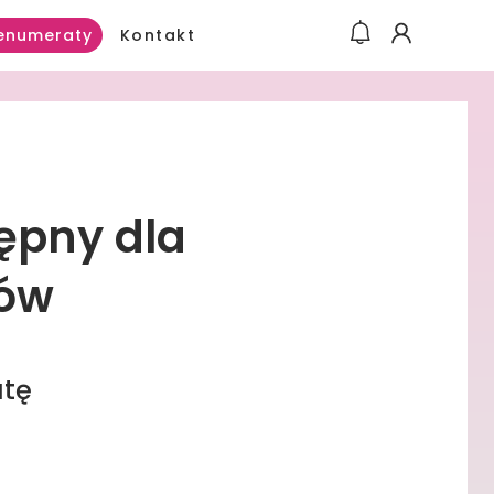
Kontakt
enumeraty
tępny dla
ów
atę