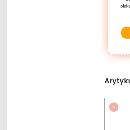
plak
Arytyk
W