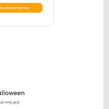
w prenumeratę
alloween
b innej gry).