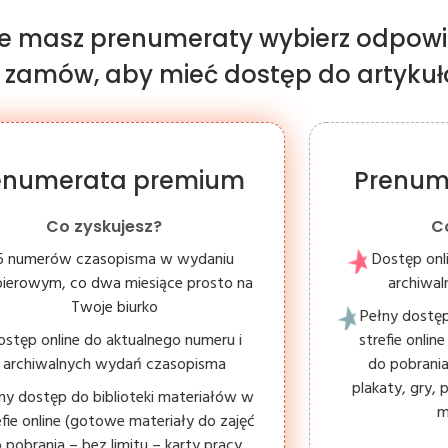
nie masz prenumeraty wybierz odpowi
i zamów, aby mieć dostęp do artykułów
enumerata premium
Prenum
Co zyskujesz?
C
6 numerów czasopisma w wydaniu
Dostęp onl
ierowym, co dwa miesiące prosto na
archiwa
Twoje biurko
Pełny dostęp
ostęp online do aktualnego numeru i
strefie onli
archiwalnych wydań czasopisma
do pobrania
plakaty, gry, 
ny dostęp do biblioteki materiałów w
m
efie online (gotowe materiały do zajęć
 pobrania – bez limitu – karty pracy,