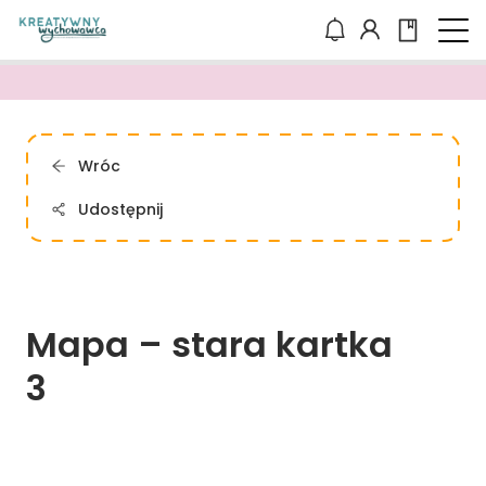
Wróc
Udostępnij
Mapa 
– 
stara 
kartka 
3