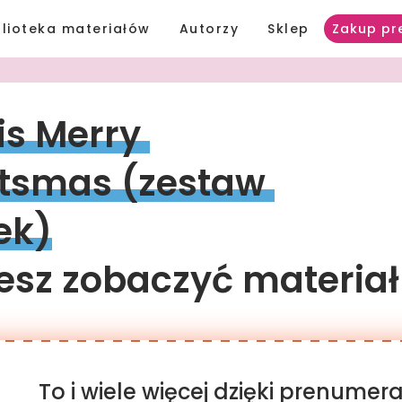
blioteka materiałów
Autorzy
Sklep
Zakup pr
s 
Merry 
itsmas 
(zestaw 
rek)
sz zobaczyć materiał
To i wiele więcej dzięki prenume