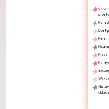
6 num
prosto
Ponad 
Dostę
Pełen 
Nagran
Prezen
Pomysł
Szcze
Wskaz
Gotowe
układa