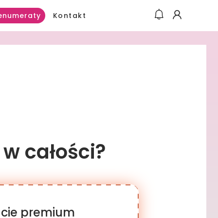
Kontakt
enumeraty
 w całości?
racie premium