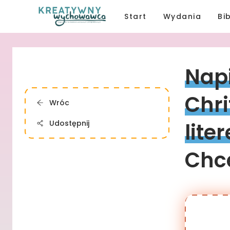
Start
Wydania
Bi
Napi
Chr
Wróc
Udostępnij
lite
Chce