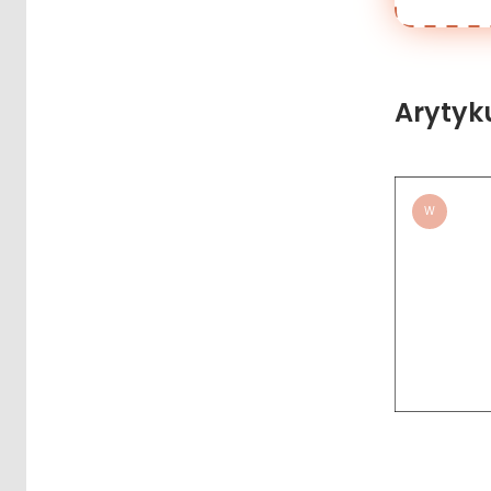
Arytyk
W