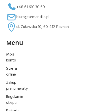
+48 61 610 30 60
biuro@semantika.pl
ul. Żuławska 10, 60-412 Poznań
Menu
Moje
konto
Strefa
online
Zakup
prenumeraty
Regulamin
sklepu