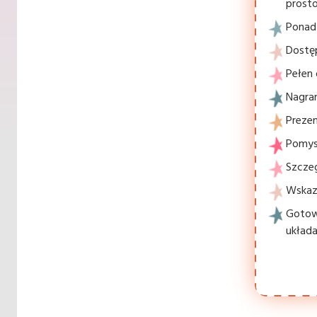
prosto
Ponad 
Dostę
Pełen 
Nagran
Prezen
Pomysł
Szcze
Wskaz
Gotowe
układa