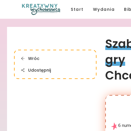
Start
Wydania
Bi
Szab
gry
Wróc
Udostępnij
Chce
6 num