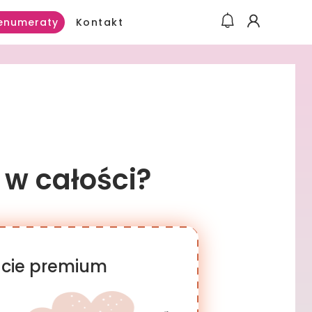
Kontakt
enumeraty
 w całości?
racie premium