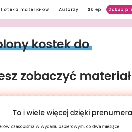
blioteka materiałów
Autorzy
Sklep
Zakup pr
lony 
kostek 
do 
sz zobaczyć materiał
To i wiele więcej dzięki prenume
erów czasopisma w wydaniu papierowym, co dwa miesiące