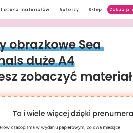
blioteka materiałów
Autorzy
Sklep
Zakup pr
y 
obrazkowe 
Sea 
mals 
duże 
A4
sz zobaczyć materiał
To i wiele więcej dzięki prenume
erów czasopisma w wydaniu papierowym, co dwa miesiące