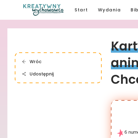
Start
Wydania
Bi
Kart
ani
Wróc
Udostępnij
Chce
6 num