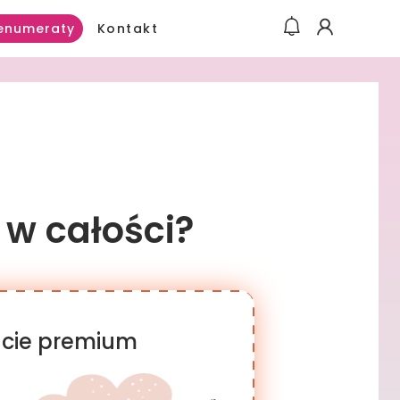
Kontakt
enumeraty
 w całości?
racie premium