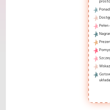
prosto
Ponad 
Dostę
Pełen 
Nagran
Prezen
Pomysł
Szcze
Wskaz
Gotowe
układa