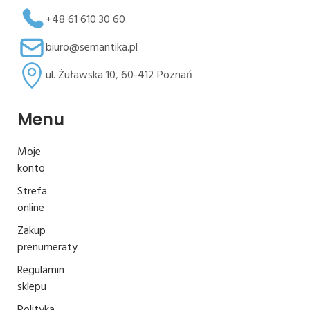
+48 61 610 30 60
biuro@semantika.pl
ul. Żuławska 10, 60-412 Poznań
Menu
Moje
konto
Strefa
online
Zakup
prenumeraty
Regulamin
sklepu