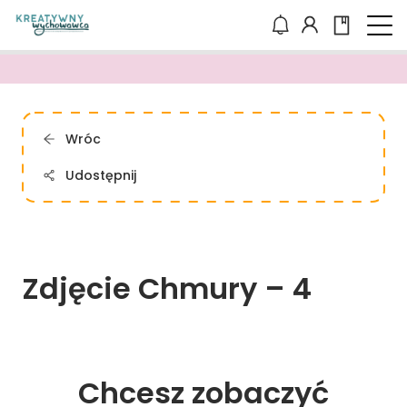
Wróc
Udostępnij
Zdjęcie 
Chmury 
– 
4
Chcesz zobaczyć