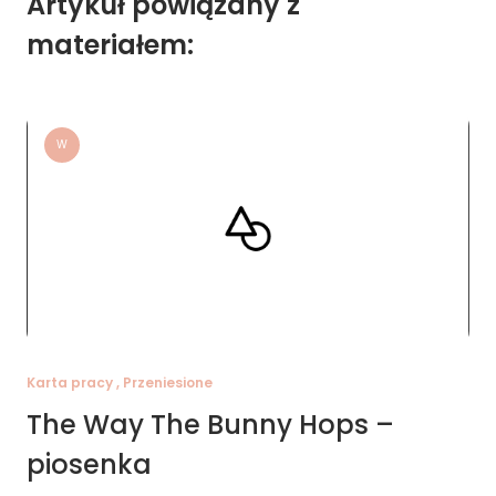
Artykuł powiązany z
materiałem:
W
Karta pracy , Przeniesione
The Way The Bunny Hops –
piosenka