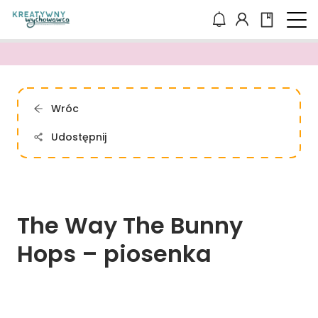
Wróc
Udostępnij
The 
Way 
The 
Bunny 
Hops 
– 
piosenka