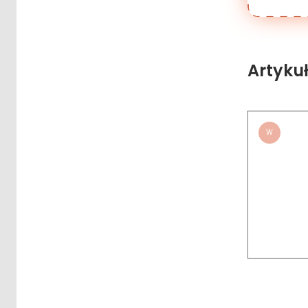
Artyku
W