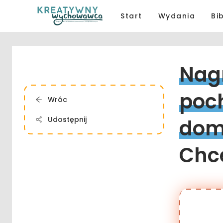
Start
Wydania
Bi
Nag
poc
Wróc
Udostępnij
dom
Chce