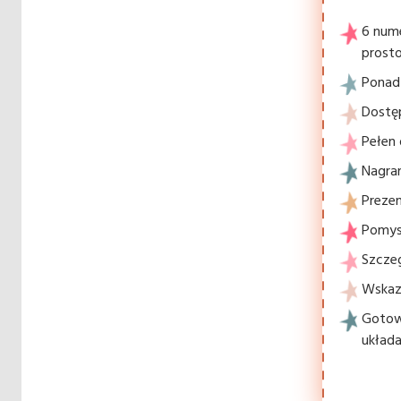
6 num
prosto
Ponad 
Dostę
Pełen 
Nagran
Prezen
Pomysł
Szcze
Wskaz
Gotowe
układa