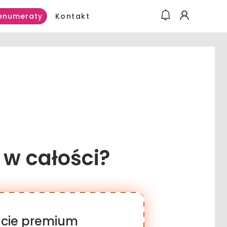
Kontakt
enumeraty
 w całości?
racie premium