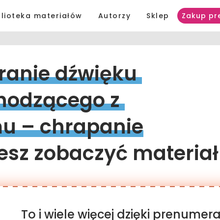
blioteka materiałów
Autorzy
Sklep
Zakup pr
ranie 
dźwięku 
hodzącego 
z 
u 
– 
chrapanie
sz zobaczyć materiał
To i wiele więcej dzięki prenume