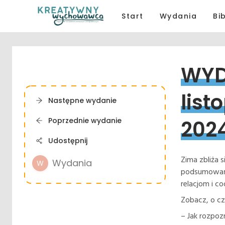
Start
Wydania
Bi
WYD
list
Następne wydanie
Poprzednie wydanie
202
Udostępnij
Zima zbliża s
Wydania
W
podsumowań.
relacjom i 
Zobacz, o c
– Jak rozpoz