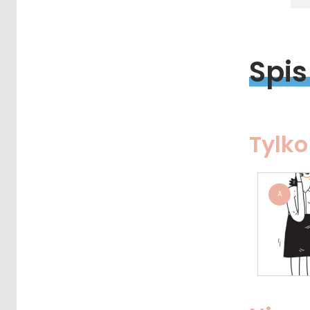
Spis
Tylko
A