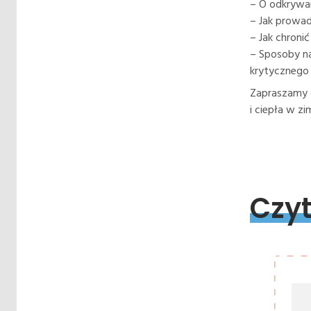
– O odkrywan
– Jak prowa
– Jak chroni
– Sposoby na
krytycznego 
Zapraszamy d
i ciepła w z
Czyt