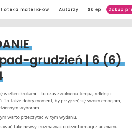
blioteka materiałów
Autorzy
Sklep
Zakup pr
ANIE 
opad-grudzień 
| 
6 
(6) 
4
ię wielkimi krokami – to czas zwolnienia tempa, refleksji i
 To także dobry moment, by przyjrzeć się swoim emocjom,
codziennym wyborom.
zym warto przeczytać w tym wydaniu:
nawać fake newsy i rozmawiać o dezinformacji z uczniami.