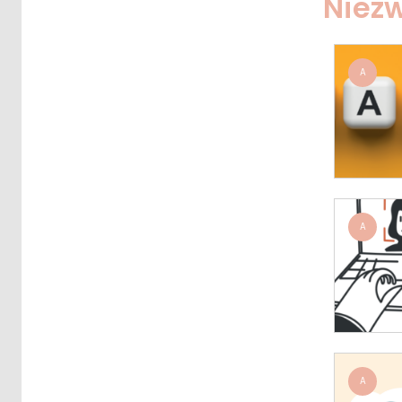
Niezw
A
A
A