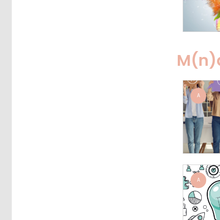
M(n)
A
A