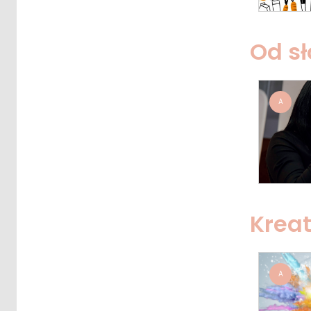
Od s
A
Krea
A