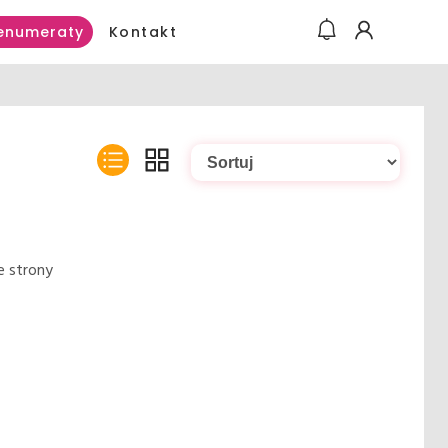
Kontakt
enumeraty
e strony